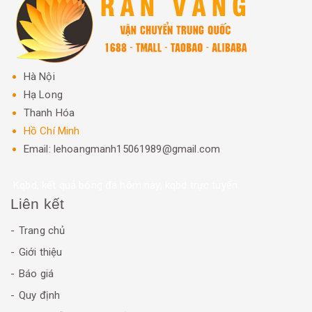
Hà Nội
Hạ Long
Thanh Hóa
Hồ Chí Minh
Email: lehoangmanh15061989@gmail.com
Kqbd, kết quả bóng đá hôm nay, kqbd trực tuyến
Liên kết
Trang chủ
Giới thiệu
Báo giá
Quy định