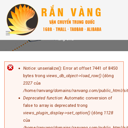
Nhảy đến nội dung
BÁO GIÁ ĐẶT HÀNG TRUNG QUỐC
TOGGLE
NAVIGATION
Trang Chủ
BẠN ĐANG Ở ĐÂY
Notice
: unserialize(): Error at offset 7441 of 8450
Thông báo lỗi
bytes trong
views_db_object->load_row()
(dòng
2327
của
/home/ranvang/domains/ranvang.com/public_html/sit
Deprecated function
: Automatic conversion of
false to array is deprecated trong
views_plugin_display->set_option()
(dòng
1128
của
/home/ranvang/domains/ranvang.com/public_html/site